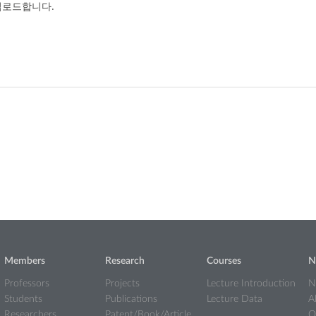
업로드합니다.
Members
Research
Courses
N
Professors
Projects
Lecture Introduction
N
Students
Publications
Lecture Data
A
Researchers
Patent/Book/Article
Q