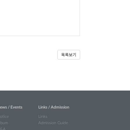
목록보기
ews / Events
Links / Admission
otice
Links
lbum
Admission Guide
&A